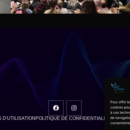
Pour offrir 
cookies pour
à ces techn
de navigatio
 D'UTILISATION
POLITIQUE DE CONFIDENTIALITÉ
MENTIO
consentement