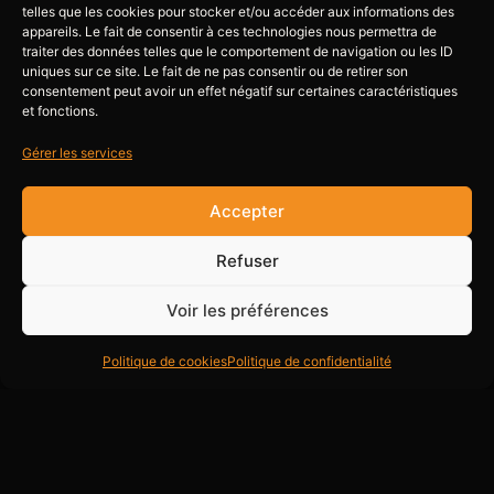
telles que les cookies pour stocker et/ou accéder aux informations des
appareils. Le fait de consentir à ces technologies nous permettra de
traiter des données telles que le comportement de navigation ou les ID
Hip-hop
uniques sur ce site. Le fait de ne pas consentir ou de retirer son
consentement peut avoir un effet négatif sur certaines caractéristiques
et fonctions.
Gérer les services
Street jazz
Accepter
Refuser
Street jazz pour s'éclater comme une déesse sur le
dancefloor.
Voir les préférences
Politique de cookies
Politique de confidentialité
Heels