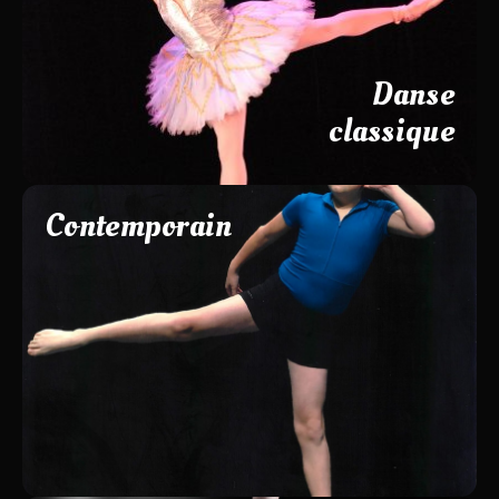
Cours de danse classique alliant grâce, rigueur et
discipline dès l'âge de 8 ans, travail de pointes dès 11 ans,
cours adultes débutant...
Danse
classique
Contemporain
Cours de contemporain pour travailler le lâcher-prise et
l'improvisation.