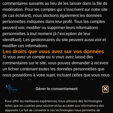
commentaires suivants au lieu de les laisser dans la file de
modération. Pour les comptes qui s’inscrivent sur notre site
(le cas échéant), nous stockons également les données
personnelles indiquées dans leur profil. Tous les comptes
peuvent voir, modifier ou supprimer leurs informations
personnelles à tout moment (à l’exception de leur
identifiant). Les gestionnaires du site peuvent aussi voir et
modifier ces informations.
Les droits que vous avez sur vos données
Si vous avez un compte ou si vous avez laissé des
commentaires sur le site, vous pouvez demander à recevoir
un fichier contenant toutes les données personnelles que
nous possédons à votre sujet, incluant celles que vous nous
avez fournies. Vous pouvez également demander la
suppression des données personnelles vous concernant.
Gérer le consentement
Cela ne prend pas en compte les données stockées à des
fins administratives, légales ou pour des raisons de sécurité.
Pour offrir les meilleures expériences, nous utilisons des technologies
telles que les cookies pour stocker et/ou accéder aux informations des
appareils. Le fait de consentir à ces technologies nous permettra de